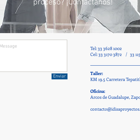
proceso? ¡Contáctanos!
Tel: 33 3628 1002
Cel: 33 3170 3872 / 33 11
Taller:
Enviar
KM 19.5 Carretera Tepatit
Oficina:
Arcos de Guadalupe, Zapo
contacto@idisaproyecto