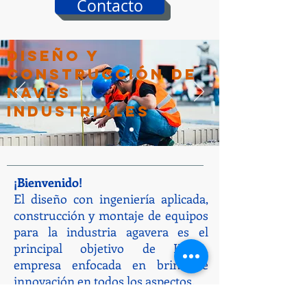
Contacto
DISEÑO Y
CONSTRUCCIÓN DE
NAVES
INDUSTRIALES
¡Bienvenido!
El diseño con ingeniería aplicada,
construcción y montaje de equipos
para la industria agavera es el
principal objetivo de IDISA,
empresa enfocada en brindarle
innovación en todos los aspectos.
Oficina: Arcos de Guadalupe, Zapopan, Jalisco